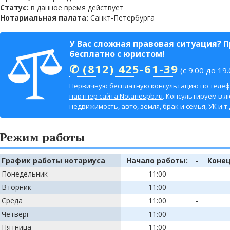
Статус:
в данное время действует
Нотариальная палата:
Санкт-Петербурга
У Вас сложная правовая ситуация? 
бесплатно с юристом!
✆ (812) 425-61-39
(с 9.00 до 19.
Первичную бесплатную консультацию по телеф
партнер сайта Notariespb.ru
. Консультируем в л
недвижимость, авто, земля, брак и семья, УК и т.д
Режим работы
График работы нотариуса
Начало работы:
-
Конец
Понедельник
11:00
-
Вторник
11:00
-
Среда
11:00
-
Четверг
11:00
-
Пятница
11:00
-