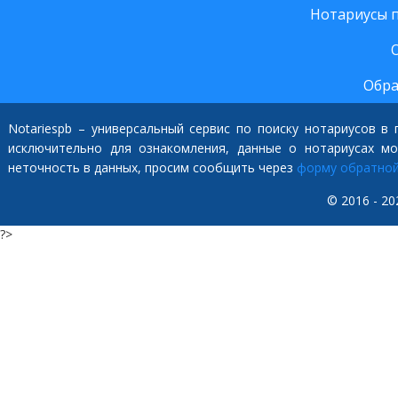
Нотариусы 
Обра
Notariespb – универсальный сервис по поиску нотариусов в
исключительно для ознакомления, данные о нотариусах м
неточность в данных, просим сообщить через
форму обратной
© 2016 - 20
?>