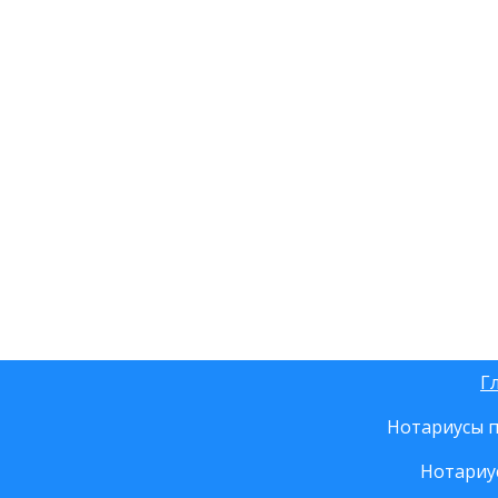
Г
Нотариусы п
Нотариу