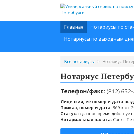
Главная
Нотариусы по ста
Нотариусы по выходным дня
Все нотариусы
>
Нотариус Пете
Нотариус Петербу
Телефон/факс:
(812) 652
Лицензия, её номер и дата выд
Приказ, номер и дата:
369-к от 2
Статус:
в данное время действует
Нотариальная палата:
Санкт-Пе