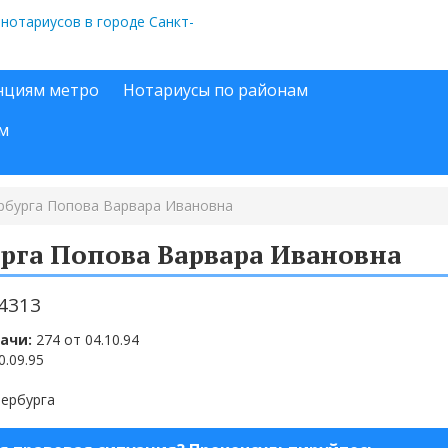
нциям метро
Нотариусы по районам
м
рбурга Попова Варвара Ивановна
рга Попова Варвара Ивановна
-4313
ачи:
274 от 04.10.94
0.09.95
тербурга