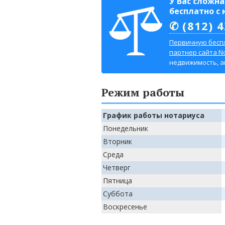
У Вас сложн
бесплатно с
✆ (812) 
Первичную бесп
партнер сайта No
недвижимость, авт
Режим работы
График работы нотариуса
Понедельник
Вторник
Среда
Четверг
Пятница
Суббота
Воскресенье