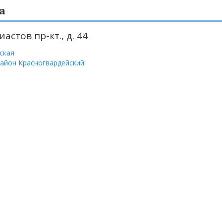
а
астов пр-кт., д. 44
ская
айон Красногвардейский