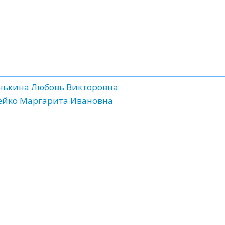
нькина Любовь Викторовна
ейко Маргарита Ивановна