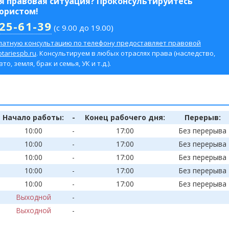
ая правовая ситуация? Проконсультируйтесь
 юристом!
425-61-39
(с 9.00 до 19.00)
латную консультацию по телефону предоставляет правовой
tariespb.ru
. Консультируем в любых отраслях права (наследство,
о, земля, брак и семья, УК и т.д.).
Начало работы:
-
Конец рабочего дня:
Перерыв:
10:00
-
17:00
Без перерыва
10:00
-
17:00
Без перерыва
10:00
-
17:00
Без перерыва
10:00
-
17:00
Без перерыва
10:00
-
17:00
Без перерыва
Выходной
-
Выходной
-