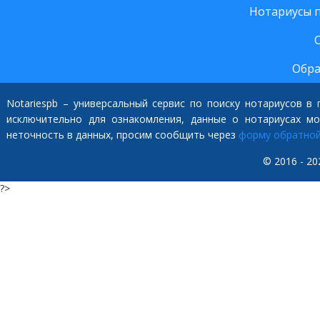
Нотариусы 
Обра
Notariespb – универсальный сервис по поиску нотариусов в
исключительно для ознакомления, данные о нотариусах м
неточность в данных, просим сообщить через
форму обратной
© 2016 - 20
?>