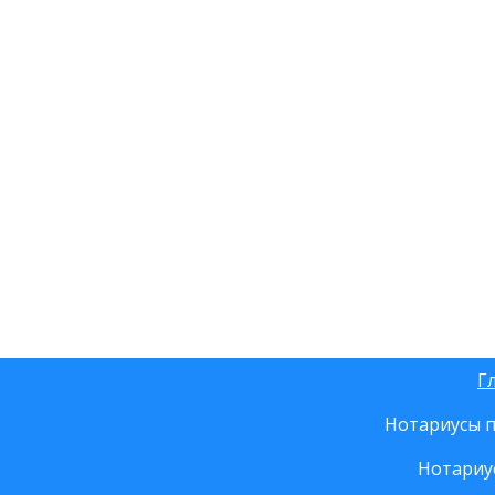
Г
Нотариусы п
Нотариу