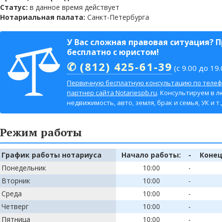
Статус:
в данное время действует
Нотариальная палата:
Санкт-Петербурга
У Вас сложная правовая ситуация? 
бесплатно с юристом!
✆ (812) 425-61-39
(с 9.00 до 19.
Первичную бесплатную консультацию по телеф
партнер сайта Notariespb.ru
. Консультируем в л
недвижимость, авто, земля, брак и семья, УК и т.д
Режим работы
График работы нотариуса
Начало работы:
-
Конец
Понедельник
10:00
-
Вторник
10:00
-
Среда
10:00
-
Четверг
10:00
-
Пятница
10:00
-