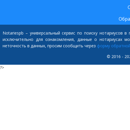
Обра
Notariespb – универсальный сервис по поиску нотариусов в
исключительно для ознакомления, данные о нотариусах м
неточность в данных, просим сообщить через
форму обратной
© 2016 - 20
?>