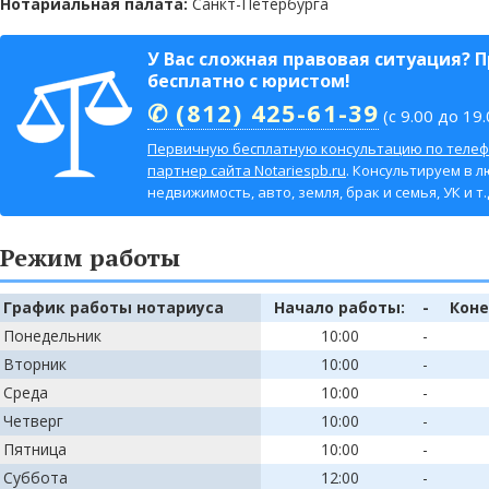
Нотариальная палата:
Санкт-Петербурга
У Вас сложная правовая ситуация? 
бесплатно с юристом!
✆ (812) 425-61-39
(с 9.00 до 19.
Первичную бесплатную консультацию по телеф
партнер сайта Notariespb.ru
. Консультируем в л
недвижимость, авто, земля, брак и семья, УК и т.д
Режим работы
График работы нотариуса
Начало работы:
-
Коне
Понедельник
10:00
-
Вторник
10:00
-
Среда
10:00
-
Четверг
10:00
-
Пятница
10:00
-
Суббота
12:00
-