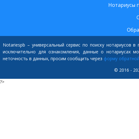
Нотариусы 
Обра
Notariespb – универсальный сервис по поиску нотариусов в
исключительно для ознакомления, данные о нотариусах м
неточность в данных, просим сообщить через
форму обратной
© 2016 - 20
?>