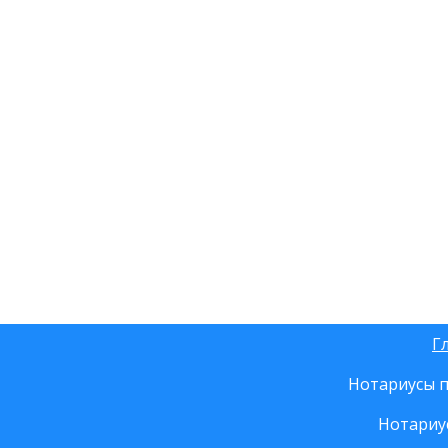
Г
Нотариусы п
Нотариу