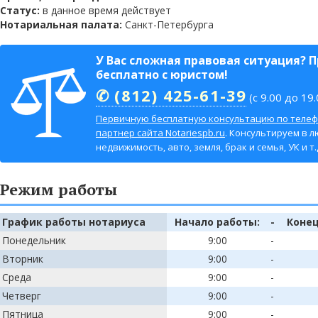
Статус:
в данное время действует
Нотариальная палата:
Санкт-Петербурга
У Вас сложная правовая ситуация? 
бесплатно с юристом!
✆ (812) 425-61-39
(с 9.00 до 19.
Первичную бесплатную консультацию по телеф
партнер сайта Notariespb.ru
. Консультируем в л
недвижимость, авто, земля, брак и семья, УК и т.д
Режим работы
График работы нотариуса
Начало работы:
-
Конец
Понедельник
9:00
-
Вторник
9:00
-
Среда
9:00
-
Четверг
9:00
-
Пятница
9:00
-