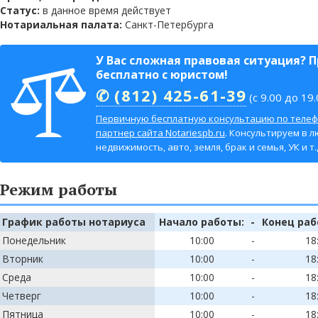
Статус:
в данное время действует
Нотариальная палата:
Санкт-Петербурга
У Вас сложная правовая ситуация? 
бесплатно с юристом!
✆ (812) 425-61-39
(с 9.00 до 19.
Первичную бесплатную консультацию по телеф
партнер сайта Notariespb.ru
. Консультируем в л
недвижимость, авто, земля, брак и семья, УК и т.д
Режим работы
График работы нотариуса
Начало работы:
-
Конец раб
Понедельник
10:00
-
18
Вторник
10:00
-
18
Среда
10:00
-
18
Четверг
10:00
-
18
Пятница
10:00
-
18