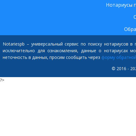
Нотариусы 
Обра
Notariespb – универсальный сервис по поиску нотариусов в
исключительно для ознакомления, данные о нотариусах м
неточность в данных, просим сообщить через
форму обратной
© 2016 - 20
?>