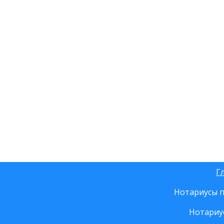
Г
Нотариусы п
Нотариу