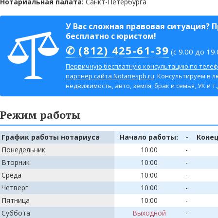
Нотариальная палата:
Санкт-Петербурга
У Вас сложная правовая ситуация? 
бесплатно с юристом!
✆ (812) 425-61-39
(с 9.00 до 19.
Первичную бесплатную консультацию по телеф
партнер сайта Notariespb.ru
. Консультируем в л
недвижимость, авто, земля, брак и семья, УК и т.д
Режим работы
График работы нотариуса
Начало работы:
-
Конец
Понедельник
10:00
-
Вторник
10:00
-
Среда
10:00
-
Четверг
10:00
-
Пятница
10:00
-
Суббота
Выходной
-