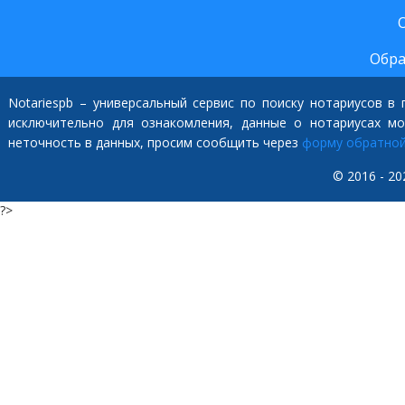
Обра
Notariespb – универсальный сервис по поиску нотариусов в
исключительно для ознакомления, данные о нотариусах м
неточность в данных, просим сообщить через
форму обратной
© 2016 - 20
?>