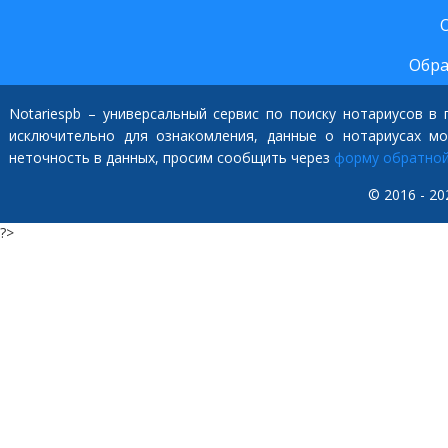
Обра
Notariespb – универсальный сервис по поиску нотариусов в
исключительно для ознакомления, данные о нотариусах м
неточность в данных, просим сообщить через
форму обратной
© 2016 - 20
?>