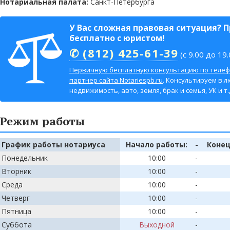
Нотариальная палата:
Санкт-Петербурга
У Вас сложная правовая ситуация? 
бесплатно с юристом!
✆ (812) 425-61-39
(с 9.00 до 19.
Первичную бесплатную консультацию по телеф
партнер сайта Notariespb.ru
. Консультируем в л
недвижимость, авто, земля, брак и семья, УК и т.д
Режим работы
График работы нотариуса
Начало работы:
-
Конец
Понедельник
10:00
-
Вторник
10:00
-
Среда
10:00
-
Четверг
10:00
-
Пятница
10:00
-
Суббота
Выходной
-