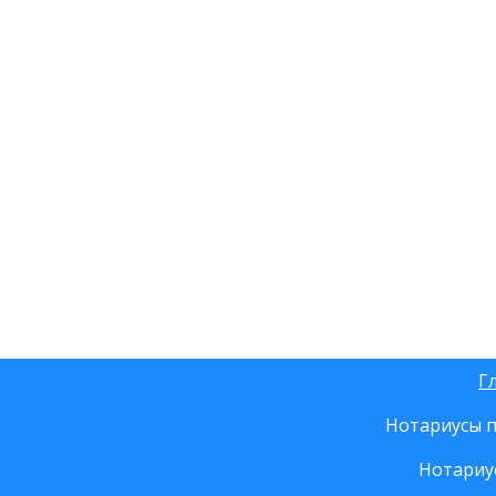
Г
Нотариусы п
Нотариу