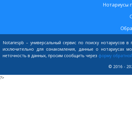
Нотариусы 
Обра
Notariespb – универсальный сервис по поиску нотариусов в
исключительно для ознакомления, данные о нотариусах м
неточность в данных, просим сообщить через
форму обратной
© 2016 - 20
?>