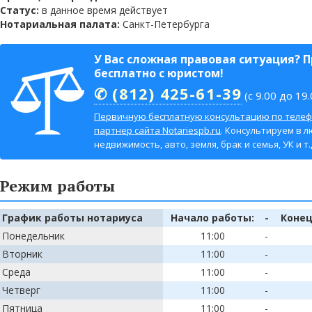
Статус:
в данное время действует
Нотариальная палата:
Санкт-Петербурга
У Вас сложная правовая ситуация? 
бесплатно с юристом!
✆ (812) 425-61-39
(с 9.00 до 19.
Первичную бесплатную консультацию по телеф
партнер сайта Notariespb.ru
. Консультируем в л
недвижимость, авто, земля, брак и семья, УК и т.д
Режим работы
График работы нотариуса
Начало работы:
-
Конец
Понедельник
11:00
-
Вторник
11:00
-
Среда
11:00
-
Четверг
11:00
-
Пятница
11:00
-