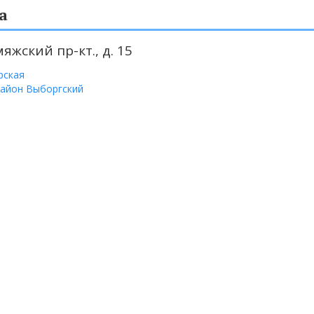
а
яжский пр-кт., д. 15
рская
айон Выборгский