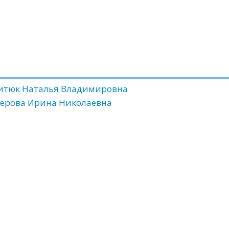
китюк Наталья Владимировна
терова Ирина Николаевна