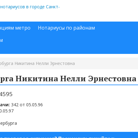
нциям метро
Нотариусы по районам
м
рбурга Никитина Нелли Эрнестовна
рга Никитина Нелли Эрнестовна
-4595
ачи:
342 от 05.05.96
0.05.97
тербурга