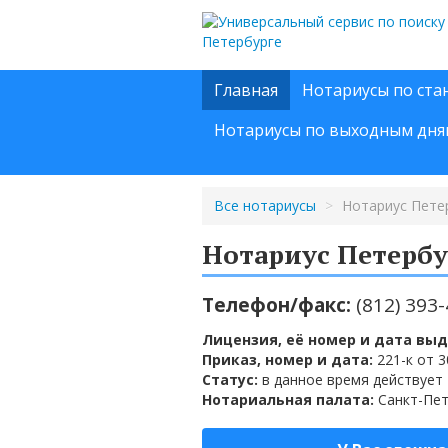
Главная
Нотариусы по ста
Нотариусы по выходным дня
Все нотариусы
>
Нотариус Пете
Нотариус Петербу
Телефон/факс:
(812) 393
Лицензия, её номер и дата выд
Приказ, номер и дата:
221-к от 3
Статус:
в данное время действует
Нотариальная палата:
Санкт-Пе