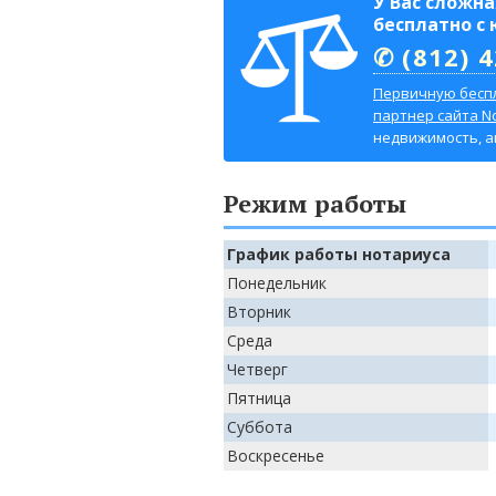
У Вас сложн
бесплатно с
✆ (812) 
Первичную бесп
партнер сайта No
недвижимость, авт
Режим работы
График работы нотариуса
Понедельник
Вторник
Среда
Четверг
Пятница
Суббота
Воскресенье