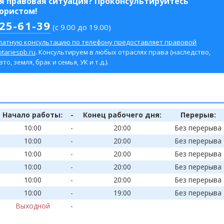
ая правовая ситуация? Проконсультируйтесь
 юристом!
425-61-39
(с 9.00 до 19.00)
латную консультацию по телефону предоставляет правовой
tariespb.ru
. Консультируем в любых отраслях права (наследство,
о, земля, брак и семья, УК и т.д.).
Начало работы:
-
Конец рабочего дня:
Перерыв:
10:00
-
20:00
Без перерыва
10:00
-
20:00
Без перерыва
10:00
-
20:00
Без перерыва
10:00
-
20:00
Без перерыва
10:00
-
20:00
Без перерыва
10:00
-
19:00
Без перерыва
Выходной
-