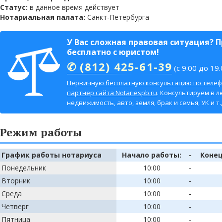
Статус:
в данное время действует
Нотариальная палата:
Санкт-Петербурга
У Вас сложная правовая ситуация? 
бесплатно с юристом!
✆ (812) 425-61-39
(с 9.00 до 19.
Первичную бесплатную консультацию по телеф
партнер сайта Notariespb.ru
. Консультируем в л
недвижимость, авто, земля, брак и семья, УК и т.д
Режим работы
График работы нотариуса
Начало работы:
-
Конец
Понедельник
10:00
-
Вторник
10:00
-
Среда
10:00
-
Четверг
10:00
-
Пятница
10:00
-