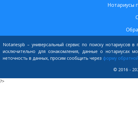
Нотариусы 
Обра
Notariespb – универсальный сервис по поиску нотариусов в
исключительно для ознакомления, данные о нотариусах м
неточность в данных, просим сообщить через
форму обратной
© 2016 - 20
?>