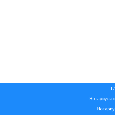
Г
Нотариусы п
Нотариу