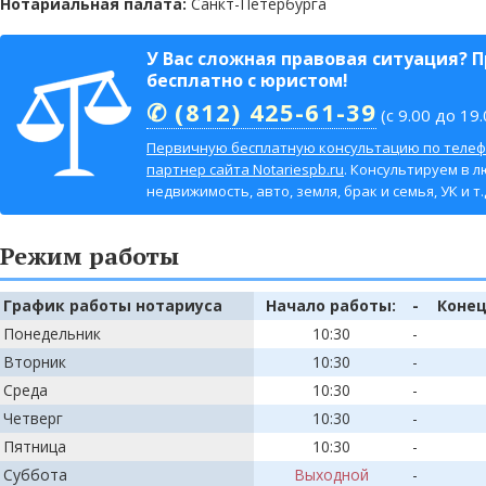
Нотариальная палата:
Санкт-Петербурга
У Вас сложная правовая ситуация? 
бесплатно с юристом!
✆ (812) 425-61-39
(с 9.00 до 19.
Первичную бесплатную консультацию по телеф
партнер сайта Notariespb.ru
. Консультируем в л
недвижимость, авто, земля, брак и семья, УК и т.д
Режим работы
График работы нотариуса
Начало работы:
-
Конец
Понедельник
10:30
-
Вторник
10:30
-
Среда
10:30
-
Четверг
10:30
-
Пятница
10:30
-
Суббота
Выходной
-