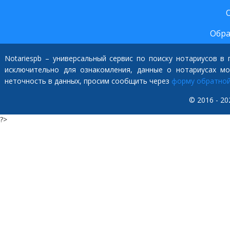
Обра
Notariespb – универсальный сервис по поиску нотариусов в
исключительно для ознакомления, данные о нотариусах м
неточность в данных, просим сообщить через
форму обратной
© 2016 - 20
?>