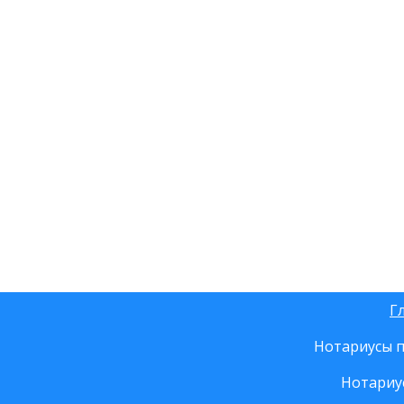
Г
Нотариусы п
Нотариу