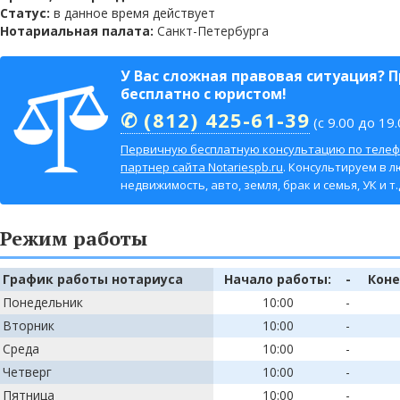
Статус:
в данное время действует
Нотариальная палата:
Санкт-Петербурга
У Вас сложная правовая ситуация? 
бесплатно с юристом!
✆ (812) 425-61-39
(с 9.00 до 19.
Первичную бесплатную консультацию по телеф
партнер сайта Notariespb.ru
. Консультируем в л
недвижимость, авто, земля, брак и семья, УК и т.д
Режим работы
График работы нотариуса
Начало работы:
-
Коне
Понедельник
10:00
-
Вторник
10:00
-
Среда
10:00
-
Четверг
10:00
-
Пятница
10:00
-