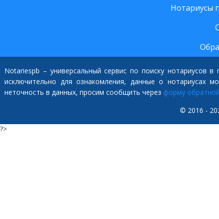
Нотариусы 
Обра
Notariespb – универсальный сервис по поиску нотариусов в
исключительно для ознакомления, данные о нотариусах м
неточность в данных, просим сообщить через
форму обратной
© 2016 - 20
?>