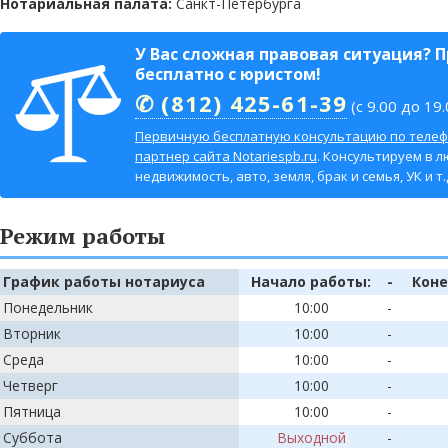
Нотариальная палата:
Санкт-Петербурга
У Вас сложная правовая ситуация? 
бесплатно с юристом!
✆ (812) 425-61-39
(с 9.00 до 19.
Первичную бесплатную консультацию по телеф
партнер сайта Notariespb.ru
. Консультируем в л
недвижимость, авто, земля, брак и семья, УК и т.д
Режим работы
График работы нотариуса
Начало работы:
-
Коне
Понедельник
10:00
-
Вторник
10:00
-
Среда
10:00
-
Четверг
10:00
-
Пятница
10:00
-
Суббота
Выходной
-