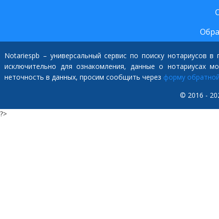
Обра
Notariespb – универсальный сервис по поиску нотариусов в
исключительно для ознакомления, данные о нотариусах м
неточность в данных, просим сообщить через
форму обратной
© 2016 - 20
?>