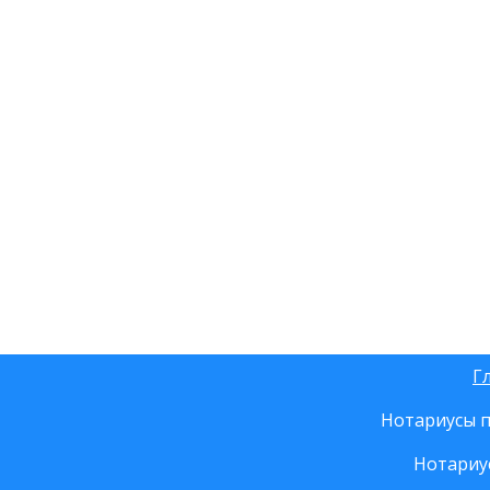
Г
Нотариусы п
Нотариу