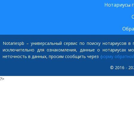
Нотариусы 
Обра
Notariespb – универсальный сервис по поиску нотариусов в
исключительно для ознакомления, данные о нотариусах м
неточность в данных, просим сообщить через
форму обратной
© 2016 - 20
?>