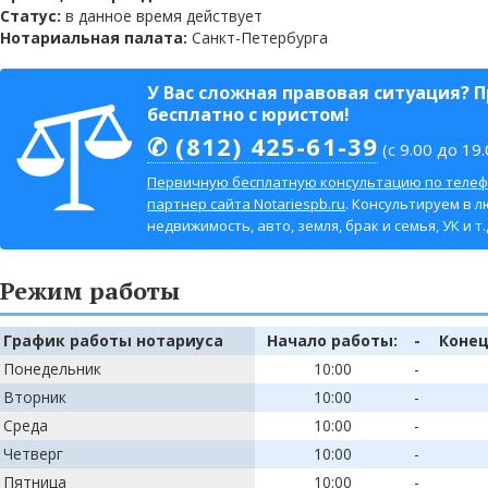
Статус:
в данное время действует
Нотариальная палата:
Санкт-Петербурга
У Вас сложная правовая ситуация? 
бесплатно с юристом!
✆ (812) 425-61-39
(с 9.00 до 19.
Первичную бесплатную консультацию по телеф
партнер сайта Notariespb.ru
. Консультируем в л
недвижимость, авто, земля, брак и семья, УК и т.д
Режим работы
График работы нотариуса
Начало работы:
-
Конец
Понедельник
10:00
-
Вторник
10:00
-
Среда
10:00
-
Четверг
10:00
-
Пятница
10:00
-